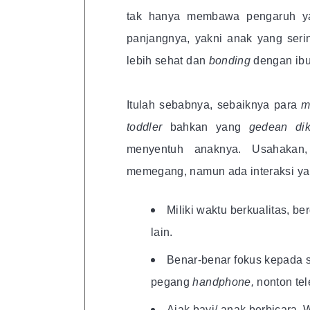
tak hanya membawa pengaruh yan
panjangnya, yakni anak yang ser
lebih sehat dan
bonding
dengan ibu
Itulah sebabnya, sebaiknya para
m
toddler
bahkan yang
gedean di
menyentuh anaknya. Usahakan,
memegang, namun ada interaksi yang
Miliki waktu berkualitas, b
lain.
Benar-benar fokus kepada s
pegang
handphone,
nonton tele
Ajak bayi/ anak berbicara.