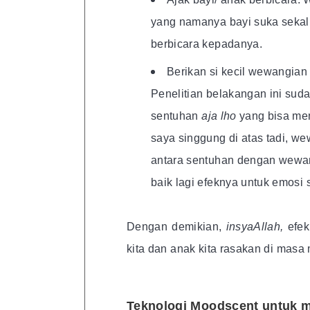
yang namanya bayi suka sekal
berbicara kepadanya.
Berikan si kecil wewangian
Penelitian belakangan ini sud
sentuhan
aja lho
yang bisa me
saya singgung di atas tadi, we
antara sentuhan dengan wewan
baik lagi efeknya untuk emosi s
Dengan demikian,
insyaAlla
h,
efek
kita dan anak kita rasakan di masa
Teknologi Moodscent untuk m