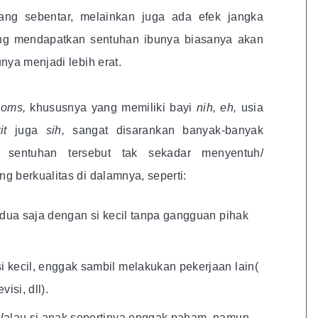
g sebentar, melainkan juga ada efek jangka
ing mendapatkan sentuhan ibunya biasanya akan
nya menjadi lebih erat.
oms,
khususnya yang memiliki bayi
nih, eh,
usia
kit
juga
sih,
sangat disarankan banyak-banyak
 sentuhan tersebut tak sekadar menyentuh/
 berkualitas di dalamnya, seperti:
erdua saja dengan si kecil tanpa gangguan pihak
i kecil, enggak sambil melakukan pekerjaan lain(
visi, dll).
 Walau si anak sepertinya enggak paham, namun