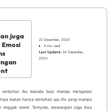
an juga
22 Desember, 2020
 Emosi
5 min read
ns
Last Update:
26 Desember,
2020
engan
ent
a sentuhan ibu kepada bayi mampu mengatasi
narnya bukan hanya sentuhan
aja lho
yang mampu
 enggak rewel. Ternyata, wewangian juga bisa