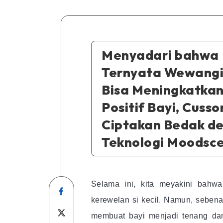
Menyadari bahwa
Ternyata Wewangi
Bisa Meningkatkan
Positif Bayi, Cusso
Ciptakan Bedak d
Teknologi Moodsc
Selama ini, kita meyakini bahw
Share
kerewelan si kecil. Namun, sebe
on
Share
membuat bayi menjadi tenang dan