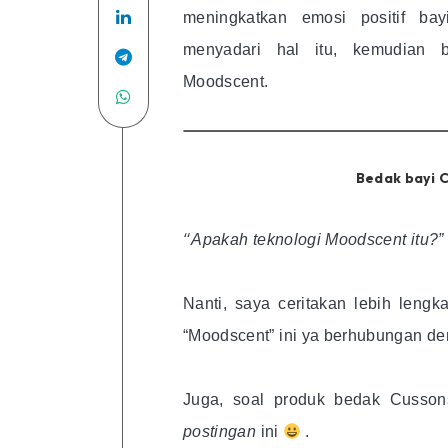
Facebook
Share
on
meningkatkan emosi positif bay
menyadari hal itu, kemudian 
on
Twitter
Share
Moodscent.
Linkedin
Share
on
on
Telegram
WhatsApp
Bedak bayi 
“
Apakah teknologi Moodscent itu?”
Nanti, saya ceritakan lebih leng
“Moodscent” ini ya berhubungan 
Juga, soal produk bedak Cussons
postingan
ini
.