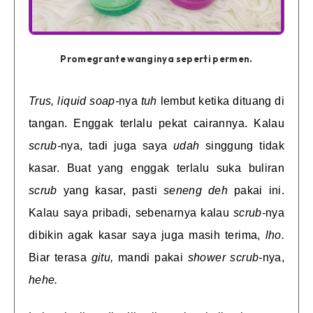
Promegrante wanginya seperti permen.
Trus, liquid soap-
nya
tuh
lembut ketika dituang di
tangan. Enggak terlalu pekat cairannya. Kalau
scrub-
nya, tadi juga saya
udah
singgung tidak
kasar. Buat yang enggak terlalu suka buliran
scrub
yang kasar, pasti
seneng deh
pakai ini.
Kalau saya pribadi, sebenarnya kalau
scrub-
nya
dibikin agak kasar saya juga masih terima,
lho.
Biar terasa
gitu,
mandi pakai
shower scrub-
nya,
hehe.