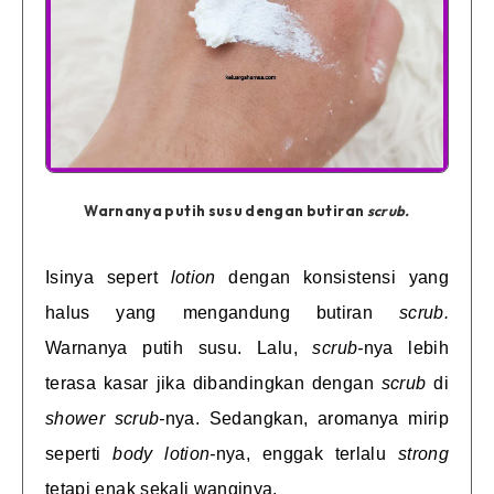
Warnanya putih susu dengan butiran
scrub.
Isinya sepert
lotion
dengan konsistensi yang
halus yang mengandung butiran
scrub.
Warnanya putih susu. Lalu,
scrub-
nya lebih
terasa kasar jika dibandingkan dengan
scrub
di
shower scrub-
nya. Sedangkan, aromanya mirip
seperti
body lotion-
nya, enggak terlalu
strong
te
tapi enak sekali wanginya.