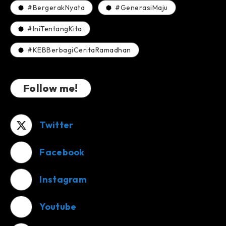
#BergerakNyata
#GenerasiMaju
#IniTentangKita
#KEBBerbagiCeritaRamadhan
Follow me!
Twitter
Facebook
Instagram
Youtube