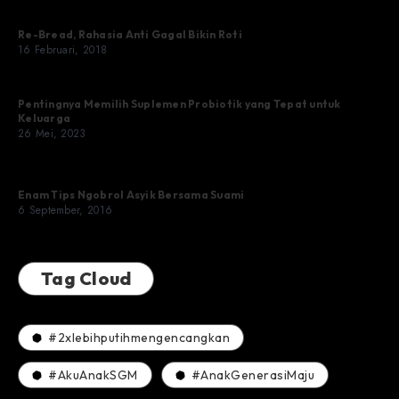
Re-Bread, Rahasia Anti Gagal Bikin Roti
16 Februari, 2018
Pentingnya Memilih Suplemen Probiotik yang Tepat untuk
Keluarga
26 Mei, 2023
Enam Tips Ngobrol Asyik Bersama Suami
6 September, 2016
Tag Cloud
#2xlebihputihmengencangkan
#AkuAnakSGM
#AnakGenerasiMaju