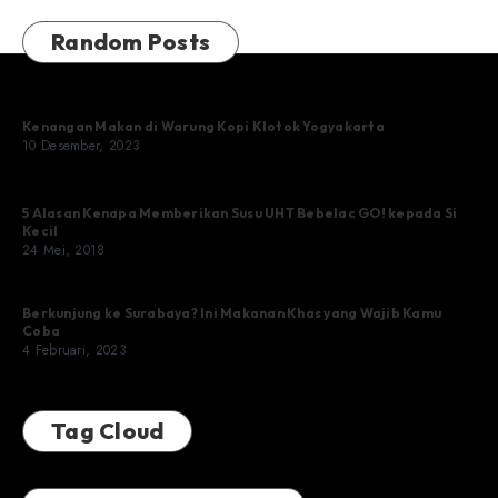
Random Posts
Kenangan Makan di Warung Kopi Klotok Yogyakarta
10 Desember, 2023
5 Alasan Kenapa Memberikan Susu UHT Bebelac GO! kepada Si
Kecil
24 Mei, 2018
Berkunjung ke Surabaya? Ini Makanan Khas yang Wajib Kamu
Coba
4 Februari, 2023
Tag Cloud