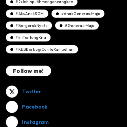
#2xlebihputihmengencangkan
#AkuAnakSGM
#AnakGenerasiMaju
#BergerakNyata
#GenerasiMaju
#IniTentangKita
#KEBBerbagiCeritaRamadhan
Follow me!
Twitter
Facebook
Instagram