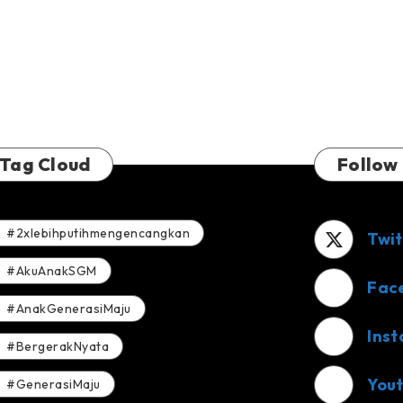
Tag Cloud
Follow
#2xlebihputihmengencangkan
Twit
#AkuAnakSGM
Fac
#AnakGenerasiMaju
Ins
#BergerakNyata
You
#GenerasiMaju