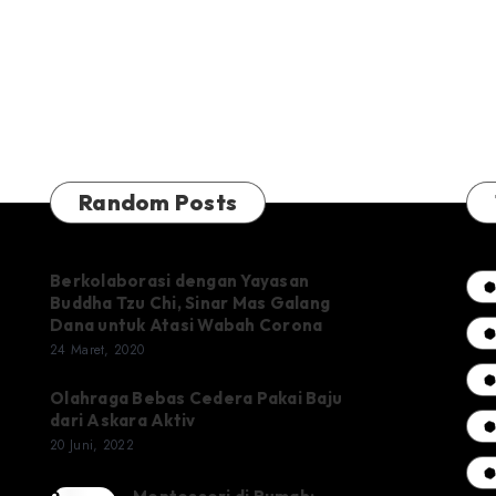
Random Posts
Berkolaborasi dengan Yayasan
Buddha Tzu Chi, Sinar Mas Galang
Dana untuk Atasi Wabah Corona
24 Maret, 2020
Olahraga Bebas Cedera Pakai Baju
dari Askara Aktiv
20 Juni, 2022
3