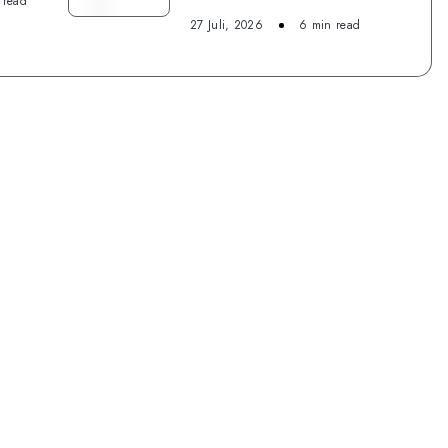
Indonesia
 read
27 Juli, 2026
6 min read
Dream
Festival,
Wujudkan
Mimpi
Anak
Yatim