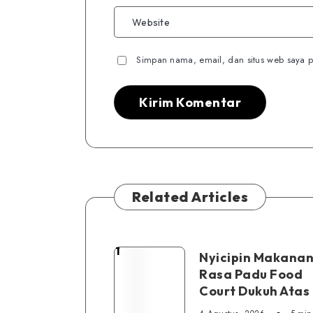
Simpan nama, email, dan situs web saya p
Related Articles
1
Nyicipin
Nyicipin Makanan
Rasa Padu Food
Makanan
Court Dukuh Atas
di