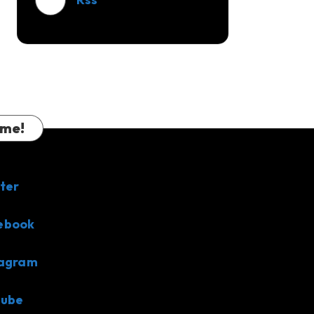
 me!
ter
ebook
tagram
tube