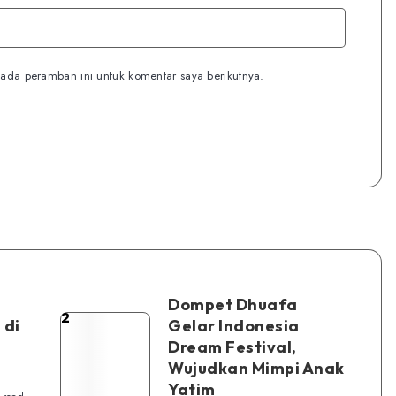
ada peramban ini untuk komentar saya berikutnya.
Dompet Dhuafa
2
Dompet
 di
Gelar Indonesia
Dream Festival,
Dhuafa
Wujudkan Mimpi Anak
Gelar
Yatim