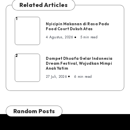
Related Articles
1
Nyicipin
Nyicipin Makanan di Rasa Padu
Makanan
Food Court Dukuh Atas
di
4 Agustus, 2026
5 min read
Rasa
Padu
Food
2
Dompet
Dompet Dhuafa Gelar Indonesia
Court
Dream Festival, Wujudkan Mimpi
Dhuafa
Dukuh
Anak Yatim
Gelar
Atas
27 Juli, 2026
6 min read
Indonesia
Dream
Festival,
Wujudkan
Mimpi
Random Posts
Anak
Yatim