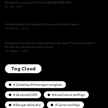
Review Dissy Lipstick Matte #DISSYREBORN
30 Mei, 2018
Rumah Makan Surabaya di Margonda Raya Depok
21 Februari, 2016
Menyamarkan Bintik Hitam Bekas Jerawat Pakai Scarlett C-
Power Serum, Bonus Kulit Cerah
14 Oktober, 2023
Tag Cloud
#2xlebihputihmengencangkan
#AkuAnakSGM
#AnakGenerasiMaju
#BergerakNyata
#GenerasiMaju