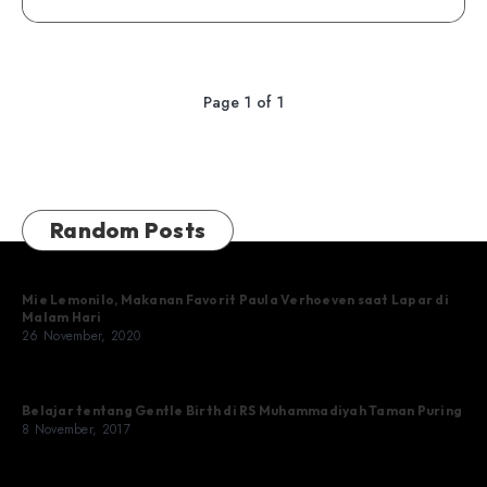
Page 1 of 1
Random Posts
Mie Lemonilo, Makanan Favorit Paula Verhoeven saat Lapar di
Malam Hari
26 November, 2020
Belajar tentang Gentle Birth di RS Muhammadiyah Taman Puring
8 November, 2017