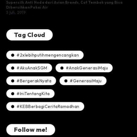
Supersilk Anti Noda dari Avian Brands, Cat Tembok yang Bisa
Dibersihkan Pakai Air
5 Juli, 2019
Tag Cloud
#2xlebihputihmengencangkan
#AkuAnakSGM
#AnakGenerasiMaju
#BergerakNyata
#GenerasiMaju
#IniTentangKita
#KEBBerbagiCeritaRamadhan
Follow me!