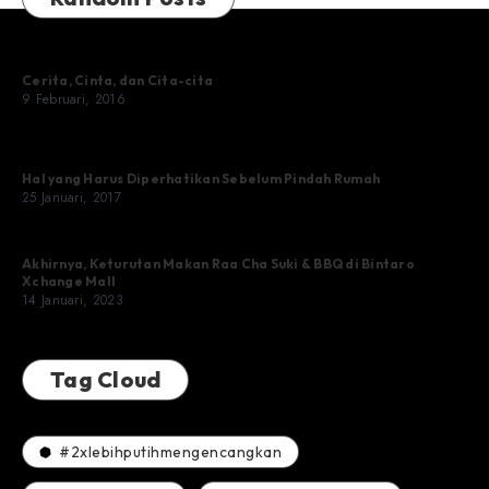
Cerita, Cinta, dan Cita-cita
9 Februari, 2016
Hal yang Harus Diperhatikan Sebelum Pindah Rumah
25 Januari, 2017
Akhirnya, Keturutan Makan Raa Cha Suki & BBQ di Bintaro
Xchange Mall
14 Januari, 2023
Tag Cloud
#2xlebihputihmengencangkan