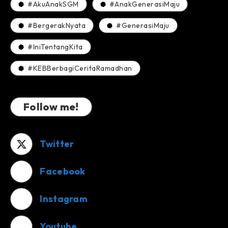
#AkuAnakSGM
#AnakGenerasiMaju
#BergerakNyata
#GenerasiMaju
#IniTentangKita
#KEBBerbagiCeritaRamadhan
Follow me!
Twitter
Facebook
Instagram
Youtube