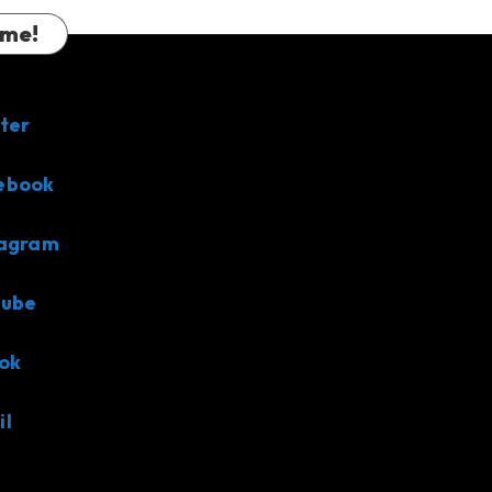
 me!
ter
ebook
tagram
tube
ok
il