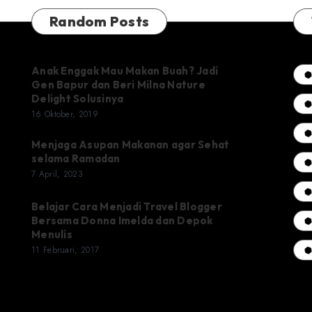
Random Posts
Anak Enggak Mau Makan Buah? Jadi
Gen Bapur dan Beri Milna Nature
Delight Solusinya
16 Oktober, 2019
Menjaga Asupan Makanan agar Sehat
selama Ramadan
7 April, 2023
Belajar Cara Menjadi Travel Blogger
Bersama Donna Imelda dan Depok
Menulis
11 Februari, 2017