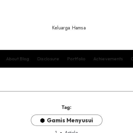
About Blog
Disclosure
Portfolio
Achievements
Tag:
Gamis Menyusui
1
Article