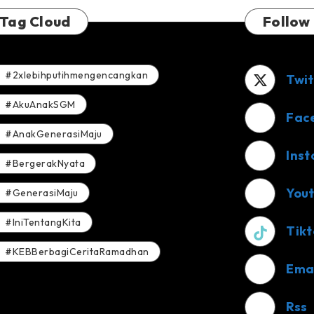
Tag Cloud
Follow
#2xlebihputihmengencangkan
Twit
#AkuAnakSGM
Fac
#AnakGenerasiMaju
Ins
#BergerakNyata
You
#GenerasiMaju
#IniTentangKita
Tikt
#KEBBerbagiCeritaRamadhan
Ema
Rss