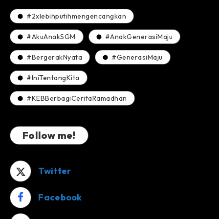
1000
#2xlebihputihmengencangkan
Helai
#AkuAnakSGM
#AnakGenerasiMaju
#BergerakNyata
#GenerasiMaju
#IniTentangKita
#KEBBerbagiCeritaRamadhan
Follow me!
Twitter
Facebook