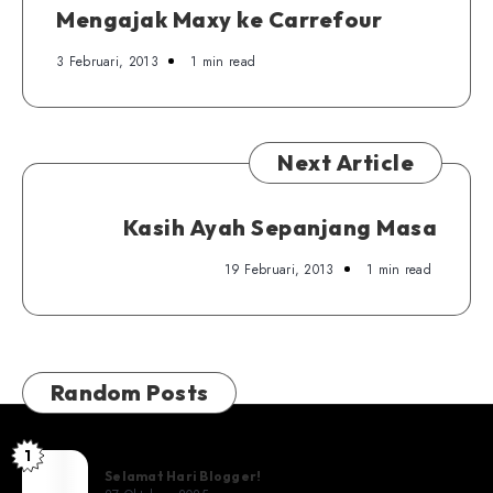
Mengajak Maxy ke Carrefour
Satwa
3 Februari, 2013
1 min read
Next Article
Kasih Ayah Sepanjang Masa
19 Februari, 2013
1 min read
Random Posts
1
Selamat
Selamat Hari Blogger!
Hari