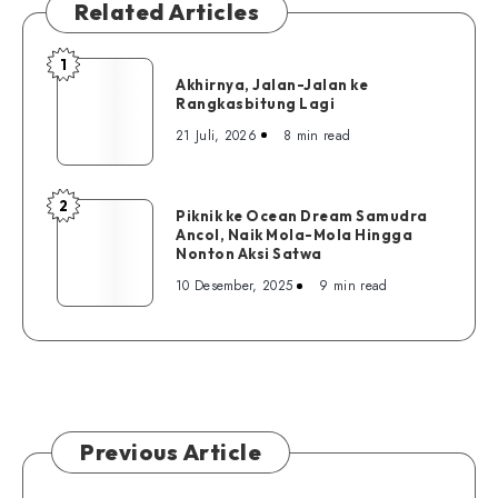
Related Articles
1
Akhirnya,
Akhirnya, Jalan-Jalan ke
Jalan-
Rangkasbitung Lagi
Jalan
21 Juli, 2026
8 min read
ke
Rangkasbitung
Lagi
2
Piknik
Piknik ke Ocean Dream Samudra
Ancol, Naik Mola-Mola Hingga
ke
Nonton Aksi Satwa
Ocean
10 Desember, 2025
9 min read
Dream
Samudra
Ancol,
Naik
Mola-
Mola
Hingga
Previous Article
Nonton
Aksi