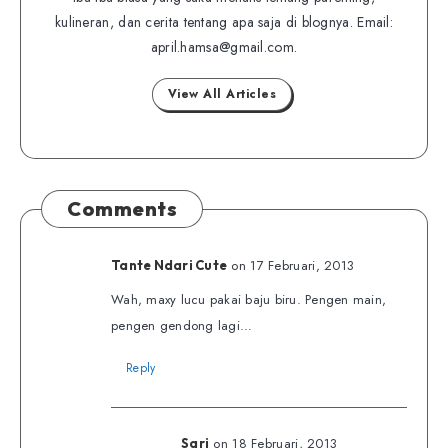
on
on
kulineran, dan cerita tentang apa saja di blognya. Email:
Twitter
Facebook
april.hamsa@gmail.com.
View All Articles
Comments
on 17 Februari, 2013
Tante Ndari Cute
Wah, maxy lucu pakai baju biru. Pengen main,
pengen gendong lagi…
Reply
on 18 Februari, 2013
Sari