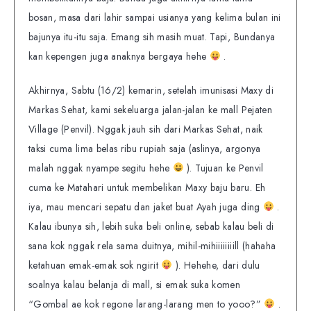
bosan, masa dari lahir sampai usianya yang kelima bulan ini
bajunya itu-itu saja. Emang sih masih muat. Tapi, Bundanya
kan kepengen juga anaknya bergaya hehe
.
Akhirnya, Sabtu (16/2) kemarin, setelah imunisasi Maxy di
Markas Sehat, kami sekeluarga jalan-jalan ke mall Pejaten
Village (Penvil). Nggak jauh sih dari Markas Sehat, naik
taksi cuma lima belas ribu rupiah saja (aslinya, argonya
malah nggak nyampe segitu hehe
). Tujuan ke Penvil
cuma ke Matahari untuk membelikan Maxy baju baru. Eh
iya, mau mencari sepatu dan jaket buat Ayah juga ding
.
Kalau ibunya sih, lebih suka beli online, sebab kalau beli di
sana kok nggak rela sama duitnya, mihil-mihiiiiiiiill (hahaha
ketahuan emak-emak sok ngirit
). Hehehe, dari dulu
soalnya kalau belanja di mall, si emak suka komen
“Gombal ae kok regone larang-larang men to yooo?”
.