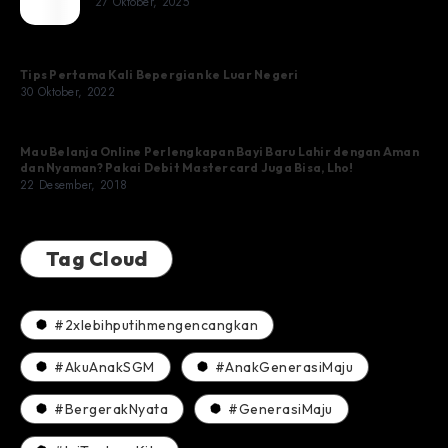
27 Oktober, 2025
Blogger!
Tips Pertama Kali Bepergian ke Luar Negeri
30 Oktober, 2022
Mau Belanja Online Perlengkapan Bayi Baru Lahir dengan Aman
dan Nyaman? Pakai Debit Mastercard Juga Bisa, Lho!
22 Desember, 2018
Tag Cloud
#2xlebihputihmengencangkan
#AkuAnakSGM
#AnakGenerasiMaju
#BergerakNyata
#GenerasiMaju