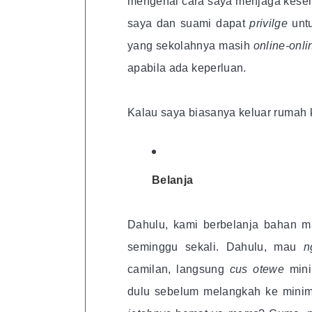
mengenai cara saya menjaga kese
saya dan suami dapat
privilge
unt
yang sekolahnya masih
online-onli
apabila ada keperluan.
Kalau saya biasanya keluar rumah ka
Belanja
Dahulu, kami berbelanja bahan ma
seminggu sekali. Dahulu, mau
n
camilan, langsung
cus otewe
min
dulu sebelum melangkah ke minima