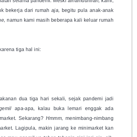
hatan selama pandemi. Meski
alhamdulillah,
kami,
uk bekerja dari rumah
aja,
begitu pula anak-anak
ne,
namun kami masih beberapa kali keluar rumah
rena tiga hal ini:
kanan dua tiga hari sekali, sejak pandemi jadi
gemil
apa-apa, kalau buka lemari enggak ada
imarket. Sekarang?
Hmmm,
menimbang-nimbang
rket. Lagipula, makin jarang ke minimarket kan