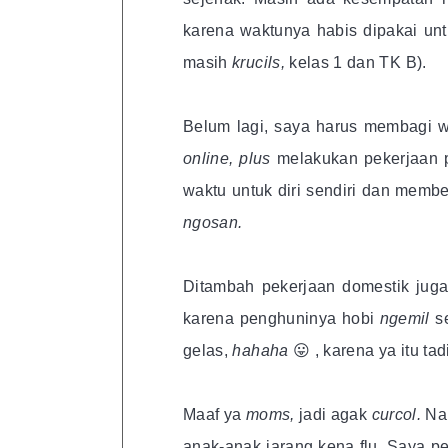
karena waktunya habis dipakai un
masih
krucils,
kelas 1 dan TK B).
Belum lagi, saya harus membagi w
online, plus
melakukan pekerjaan 
waktu untuk diri sendiri dan memb
ngosan.
Ditambah pekerjaan domestik jug
karena penghuninya hobi
ngemil
s
gelas,
hahaha
😛 , karena ya itu tad
Maaf ya
moms,
jadi agak
curcol.
Na
anak-anak jarang kena flu. Saya p