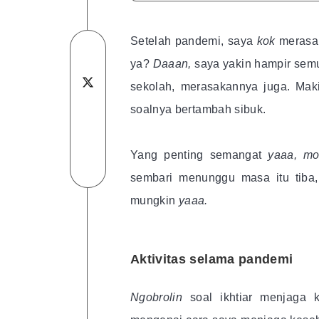
Setelah pandemi, saya
kok
merasa
Share
ya?
Daaan,
saya yakin hampir se
on
Share
sekolah, merasakannya juga. Ma
Facebook
Share
on
soalnya bertambah sibuk.
on
Share
Twitter
Yang penting semangat
yaaa, m
Linkedin
on
Share
sembari menunggu masa itu tiba, 
Telegram
on
mungkin
ya
aa
.
WhatsApp
Aktivitas selama pandemi
Ngobrolin
soal ikhtiar menjaga 