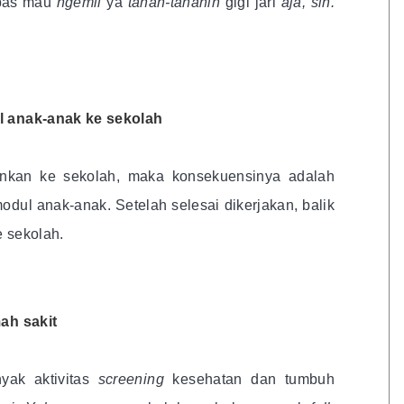
pas mau
ngemil
ya
tahan-tahanin
gigi jari
aja, sih.
 anak-anak ke sekolah
inkan ke sekolah, maka konsekuensinya adalah
dul anak-anak. Setelah selesai dikerjakan, balik
e sekolah.
ah sakit
yak aktivitas
screening
kesehatan dan tumbuh