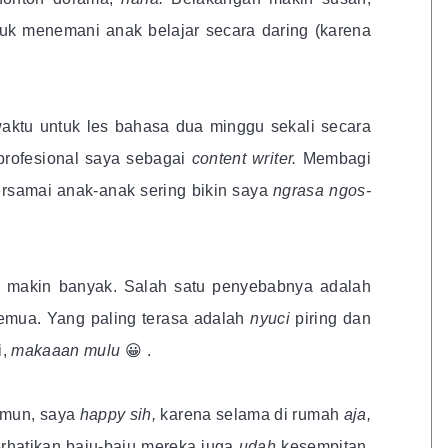
tuk menemani anak belajar secara daring (karena
aktu untuk les bahasa dua minggu sekali secara
profesional saya sebagai
content writer.
Membagi
ersamai anak-anak sering bikin saya
ngrasa ngos-
a makin banyak. Salah satu penyebabnya adalah
emua. Yang paling terasa adalah
nyuci
piring dan
i,
makaaan mulu
😀 .
mun, saya
happy sih,
karena selama di rumah
aja,
erhatikan baju-baju mereka juga
udah
kesempitan.