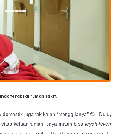
ak terapi di rumah sakit.
 domestik juga tak kalah “menggilanya” 😛 . Dulu,
ivitas keluar rumah, saya masih bisa
leyeh-leyeh
nonton dorama,
haha.
Belakangan makin susah,