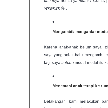
jatohnya
hemat ya
moms
? Cuma, 
Wkwkwk
😛 .
Mengambil/ mengantar modul
Karena anak-anak belum saya iz
saya yang bolak-balik mengambil mo
lagi saya
anterin
modul-modul itu k
Menemani anak terapi ke rum
Belakangan, kami melakukan ban