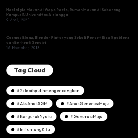
Nostalgia Makan di Wapo Resto, Rumah Makan di Seberang
Kampus B Universitas Airlangga
9 April, 2023
Cosmos Blenz, Blender Pintar yang Sekali Pencet Bisa Ngeblenz
dan Berhenti Sendiri
16 November, 2018
Tag Cloud
#2xlebihputihmengencangkan
#AkuAnakSGM
#AnakGenerasiMaju
#BergerakNyata
#GenerasiMaju
#IniTentangKita