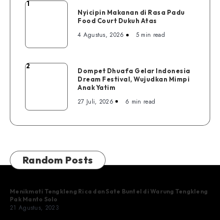
1
Nyicipin
Nyicipin Makanan di Rasa Padu
Makanan
Food Court Dukuh Atas
di
4 Agustus, 2026
5 min read
Rasa
Padu
Food
2
Dompet
Dompet Dhuafa Gelar Indonesia
Court
Dream Festival, Wujudkan Mimpi
Dhuafa
Dukuh
Anak Yatim
Gelar
Atas
27 Juli, 2026
6 min read
Indonesia
Dream
Festival,
Wujudkan
Mimpi
Random Posts
Anak
Yatim
Menikmati Tengkleng Rica dan Sate Buntel di Warung Tengkleng
Pak Manto Solo
21 Agustus, 2023