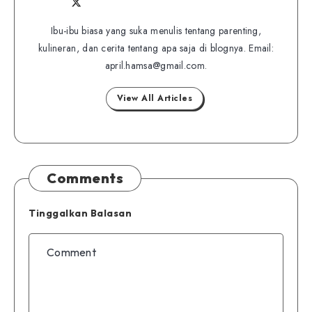
Follow
Follow
Website
me
me
Ibu-ibu biasa yang suka menulis tentang parenting,
on
kulineran, dan cerita tentang apa saja di blognya. Email:
on
Twitter
april.hamsa@gmail.com.
Facebook
View All Articles
Comments
Tinggalkan Balasan