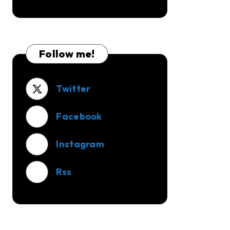
Dibangun?
Sunda
Pasteur,
Tempat
Follow me!
Transit
Sebelum
Balik
Twitter
Jakarta
Facebook
Instagram
Rss