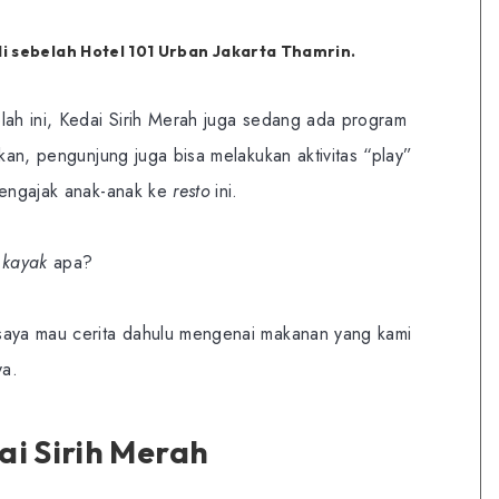
di sebelah Hotel 101 Urban Jakarta Thamrin.
lah ini, Kedai Sirih Merah juga sedang ada program
akan, pengunjung juga bisa melakukan aktivitas “play”
engajak anak-anak ke
resto
ini.
a
kayak
apa?
saya mau cerita dahulu mengenai makanan yang kami
ya.
ai Sirih Merah