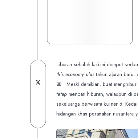
Liburan sekolah kali ini dompet seda
Share
this economy plus
tahun ajaran baru,
on
Share
😀
.
Meski demikian, buat menghibur 
Facebook
Share
on
tetep
mencari hiburan, walaupun di da
sekeluarga berwisata kuliner di Keda
on
Share
Twitter
hidangan khas peranakan nusantara ya
Linkedin
on
Share
Telegram
on