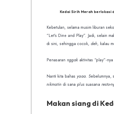
Kedai Sirih Merah berlokasi 
Kebetulan, selama musim liburan seko
“Let’s Dine and Play”. Jadi, selain m
di sini, sehingga cocok,
deh,
kalau m
Penasaran
nggak
aktivitas “play”-ny
Nanti kita bahas
yaaa. S
ebelumnya, 
nikmatin
di sana
plus
suasana
resto-
n
Makan siang di Ked