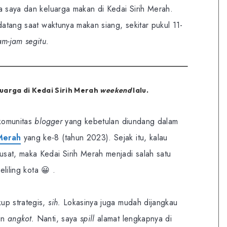
a saya dan keluarga makan di Kedai Sirih Merah.
datang saat waktunya makan siang, sekitar pukul 11-
am-jam
segitu.
uarga di Kedai Sirih Merah
weekend
lalu.
 komunitas
blogger
yang kebetulan diundang dalam
 Merah
yang ke-8 (tahun 2023). Sejak itu, kalau
usat, maka Kedai Sirih Merah menjadi salah satu
eliling kota 😀 .
up strategis,
sih.
Lokasinya juga mudah dijangkau
un
angkot.
Nanti, saya
spill
alamat lengkapnya di