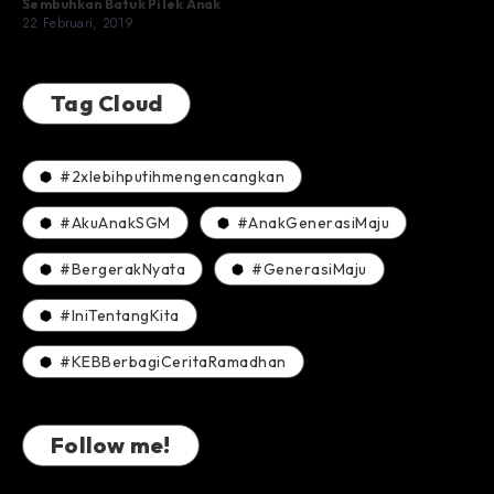
Sembuhkan Batuk Pilek Anak
22 Februari, 2019
Tag Cloud
#2xlebihputihmengencangkan
#AkuAnakSGM
#AnakGenerasiMaju
#BergerakNyata
#GenerasiMaju
#IniTentangKita
#KEBBerbagiCeritaRamadhan
Follow me!