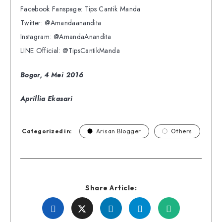
Facebook Fanspage: Tips Cantik Manda
Twitter: @Amandaanandita
Instagram: @AmandaAnandita
LINE Official: @TipsCantikManda
Bogor, 4 Mei 2016
Aprillia Ekasari
Categorized in:
Arisan Blogger
Others
Share Article:
Share
Share
Share
Share
Share