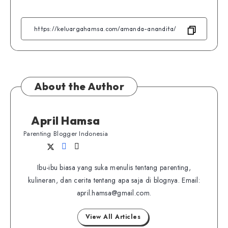
on
on
on
on
on
Facebook
Twitter
Linkedin
Telegram
WhatsApp
About the Author
April Hamsa
Parenting Blogger Indonesia
Follow
Follow
Website
me
me
Ibu-ibu biasa yang suka menulis tentang parenting,
on
on
kulineran, dan cerita tentang apa saja di blognya. Email:
Twitter
Facebook
april.hamsa@gmail.com.
View All Articles