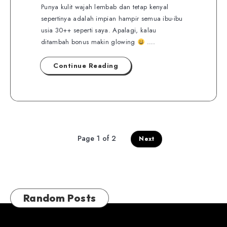
Punya kulit wajah lembab dan tetap kenyal
sepertinya adalah impian hampir semua ibu-ibu
usia 30++ seperti saya. Apalagi, kalau
ditambah bonus makin glowing
….
Continue Reading
Page 1 of 2
Next
Random Posts