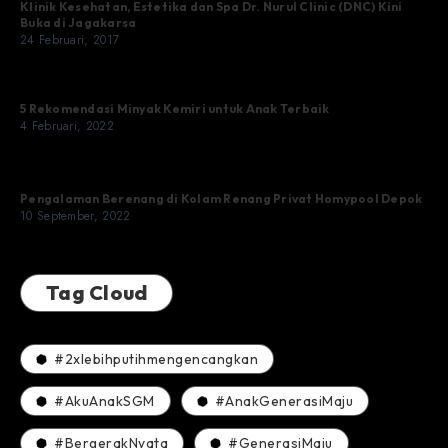
Klinik Kesehatan, Estetika dan Spa Dr. Nurul Clinic (DNC) Kini
Buka di Jagakarsa
24 Februari, 2017
5 Rekomendasi Minyak Kemiri untuk Anak Terbaik
4 Februari, 2022
Pengalaman Berenang di Kolam Renang Privat Homypool Depok
10 September, 2022
Tag Cloud
#2xlebihputihmengencangkan
#AkuAnakSGM
#AnakGenerasiMaju
#BergerakNyata
#GenerasiMaju