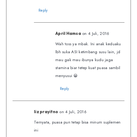
Reply
on 4 Juli, 2016
April Hamsa
Wah toss ya mbak. Ini anak keduaku
lbh suka ASI ketimbang susu lain, jd
mau gak mau ibunya kudu jaga
stamina biar tetep kuat puasa sambil
menyusui 😀
Reply
on 4 Juli, 2016
liz prayitno
Ternyata, puasa pun tetap bisa minum suplemen
ini