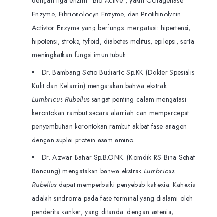
dengan tiga enzim “Bio Active”, yakni Collagenase
Enzyme, Fibrionolocyn Enzyme, dan Protibinolycin
Activtor Enzyme yang berfungsi mengatasi: hipertensi,
hipotensi, stroke, tyfoid, diabetes melitus, epilepsi, serta
meningkatkan fungsi imun tubuh.
Dr. Bambang Setio Budiarto Sp.KK (Dokter Spesialis
Kulit dan Kelamin) mengatakan bahwa ekstrak
Lumbricus Rubellus
sangat penting dalam mengatasi
kerontokan rambut secara alamiah dan mempercepat
penyembuhan kerontokan rambut akibat fase anagen
dengan suplai protein asam amino.
Dr. Azwar Bahar Sp.B.ONK. (Komdik RS Bina Sehat
Bandung) mengatakan bahwa ekstrak
Lumbricus
Rubellus
dapat memperbaiki penyebab kahexia. Kahexia
adalah sindroma pada fase terminal yang dialami oleh
penderita kanker, yang ditandai dengan astenia,