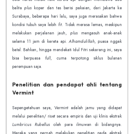
balita
plus
koper dan tas berisi pakaian, dari Jakarta ke
Surabaya, beberapa hari lalu, saya juga merasakan bahwa
kondisi tubuh saya lebih
fit.
Tidak merasa lemas, meskipun
melakukan perjalanan jauh,
plus
mengasuh anak-anak
selama 11 jam di kereta api.
Alhamdulillah
, puasa nggak
batal. Bahkan, hingga mendekati Idul Fitri sekarang ini, saya
bisa berpuasa
full
, cuma terpotong siklus bulanan
perempuan saja.
Penelitian dan pendapat ahli tentang
Vermint
Sepengetahuan saya, Vermint adalah jamu yang didapat
melalui penelitian/ riset secara empiris dan uji klinis ekstrak
Lumbricus Rubellus
oleh para ilmuwan di bidangnya.
Mereka yang pernah melakukan penelitian pada ekstrak