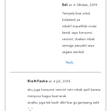
on 6 Oktober, 2019
Edi
Ternyata bisa untuk
kolesterol ya
mbak?,InsyaAllah mulai
besok saya konsumsi
vermint, doakan mbak
semoga penyakit saya
segera sembuh
Reply
on 4 Juli, 2016
Ria M Fasha
aku juga konsumsi vermint rutin mbak april karena
menyusui bagus buat anak
anakku juga tak kasih dikit biar gx gampang sakit
^_^