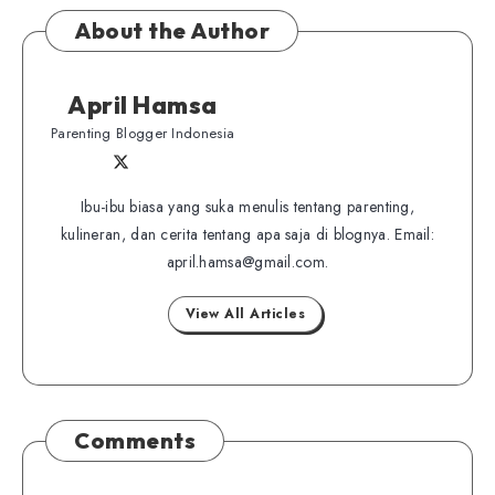
About the Author
April Hamsa
Parenting Blogger Indonesia
Follow
Follow
Website
me
me
Ibu-ibu biasa yang suka menulis tentang parenting,
on
kulineran, dan cerita tentang apa saja di blognya. Email:
on
Twitter
april.hamsa@gmail.com.
Facebook
View All Articles
Comments