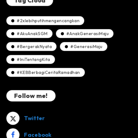
Tag Cloud
#2xlebihputihmengencangkan
#AkuAnakSGM
#AnakGenerasiMaju
#BergerakNyata
#GenerasiMaju
#IniTentangKita
#KEBBerbagiCeritaRamadhan
Follow me!
Twitter
Facebook