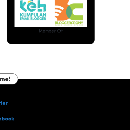
Member Of
 me!
ter
ebook