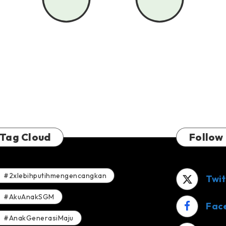
Tag Cloud
Follow
#2xlebihputihmengencangkan
Twit
#AkuAnakSGM
Fac
#AnakGenerasiMaju