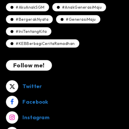
#AkuAnakSGM
#AnakGenerasiMaju
#BergerakNyata
#GenerasiMaju
#IniTentangKita
#KEBBerbagiCeritaRamadhan
Follow me!
Twitter
Facebook
Instagram