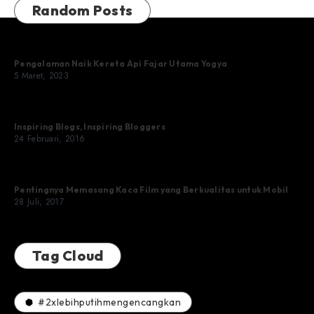
Random Posts
Pengalaman Naik Kereta Api Fajar Utama Yogya
5 Maret, 2023
Inspiring Blogs, Inspiring Bloggers
24 Februari, 2016
Pentingnya Memasang Kaca Film yang Berkualitas untuk Mobil
28 Juli, 2017
Tag Cloud
#2xlebihputihmengencangkan