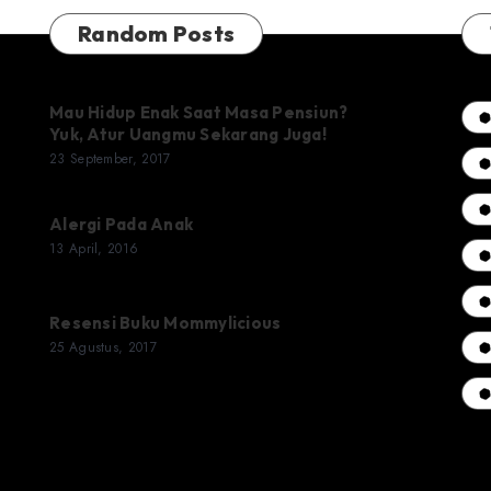
Random Posts
Mau Hidup Enak Saat Masa Pensiun?
Yuk, Atur Uangmu Sekarang Juga!
23 September, 2017
Alergi Pada Anak
13 April, 2016
Resensi Buku Mommylicious
25 Agustus, 2017