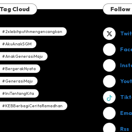
Tag Cloud
Follow
#2xlebihputihmengencangkan
Twit
#AkuAnakSGM
Fac
#AnakGenerasiMaju
Ins
#BergerakNyata
You
#GenerasiMaju
#IniTentangKita
Tikt
#KEBBerbagiCeritaRamadhan
Ema
Rss