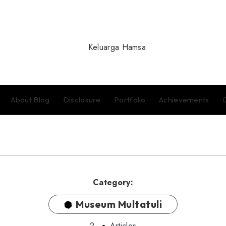
About Blog
Disclosure
Portfolio
Achievements
Category:
Museum Multatuli
2
Articles