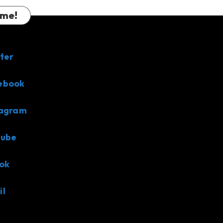
 me!
ter
ebook
tagram
tube
ok
il