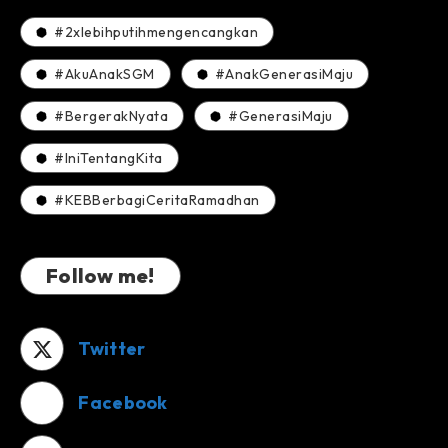
#2xlebihputihmengencangkan
#AkuAnakSGM
#AnakGenerasiMaju
#BergerakNyata
#GenerasiMaju
#IniTentangKita
#KEBBerbagiCeritaRamadhan
Follow me!
Twitter
Facebook