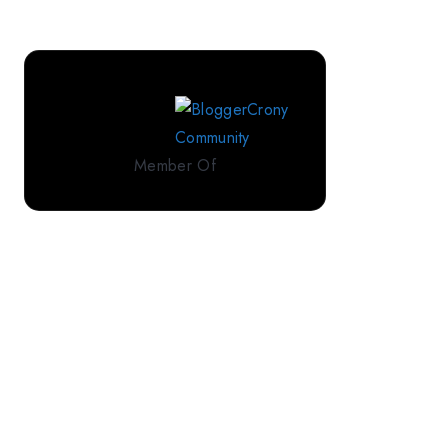
Perlengkapan
Tidur
Premium
dari
IndoLinen
Member Of