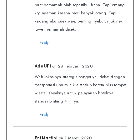
buat pemamah biak sepertiku, haha. Tapi emang
krg nyaman karena pasti banyak orang. Tapi
kadang aku cuek wae, penting nyebur, njuk nek
luwe memamah disek.
Reply
on 28 Februari, 2020
Ade UFi
Wah lokasinya strategis banget ya, dekat dengan
transportasi umum a.k.a stasiun kereta plus tempat
wisata. Kayaknya untuk pelayanan hotelnya
standar bintang 4 ini ya.
Reply
on 1 Maret, 2020
Eni Martini