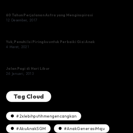
60 Tahun Perjalanan Astra yang Menginspirasi
12 Desember, 2017
Yuk, Penuhi Isi Piringku untuk Perbaiki Gizi Anak
4 Maret, 2021
Jalan Pagi di Hari Libur
26 Januari, 2013
Tag Cloud
#2xlebihputihmengencangkan
#AkuAnakSGM
#AnakGenerasiMaju