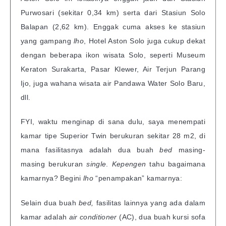
Purwosari (sekitar 0,34 km) serta dari Stasiun Solo
Balapan (2,62 km). Enggak cuma akses ke stasiun
yang gampang
lho
, Hotel Aston Solo juga cukup dekat
dengan beberapa ikon wisata Solo, seperti Museum
Keraton Surakarta, Pasar Klewer, Air Terjun Parang
Ijo, juga wahana wisata air Pandawa Water Solo Baru,
dll.
FYI, waktu menginap di sana dulu, saya menempati
kamar tipe Superior Twin berukuran sekitar 28 m2, di
mana fasilitasnya adalah dua buah
bed
masing-
masing berukuran
single
.
Kepengen
tahu bagaimana
kamarnya? Begini
lho
“penampakan” kamarnya:
Selain dua buah
bed,
fasilitas lainnya yang ada dalam
kamar adalah
air conditioner
(AC), dua buah kursi sofa