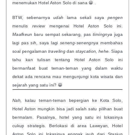
menemukan Hotel Aston Solo di sana 😀 .
BTW, sebenarnya
udah
lama sekali saya
pengen
menulis
review
mengenai Hotel Aston Solo ini.
Maafkeun
baru sempat sekarang, pas
timingnya
juga
lagi pas
sih
, saya lagi
seneng-senengnya
membahas
soal pengalaman
traveling
dan
staycation, hehe.
Siapa
tahu kan tulisan tentang Hotel Aston Solo ini
bermanfaat buat teman-teman yang dalam waktu
dekat ada rencana mau mengunjungi kota wisata dan
sejarah yang satu ini? 😀
Nah,
kalau teman-teman bepergian ke Kota Solo,
Hotel Aston mungkin bisa jadi salah satu pilihan buat
bermalam. Pasalnya, hotel yang satu ini lokasinya
cukup strategis. Berlokasi di area Laweyan, Hotel
Aston Solo ini lokasinya enggak jauh dari Stasiun