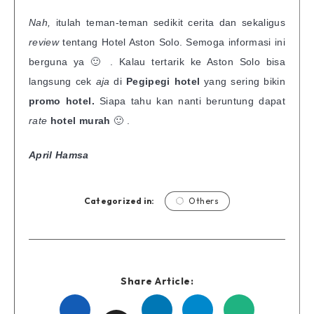
Nah,
itulah teman-teman sedikit cerita dan sekaligus
review
tentang Hotel Aston Solo. Semoga informasi ini
berguna ya 🙂 . Kalau tertarik ke Aston Solo bisa
langsung cek
aja
di
Pegipegi hotel
yang sering bikin
promo hotel.
Siapa tahu kan nanti beruntung dapat
rate
hotel murah
🙂 .
April Hamsa
Categorized in:
Others
Share Article:
Share
Share
Share
Share