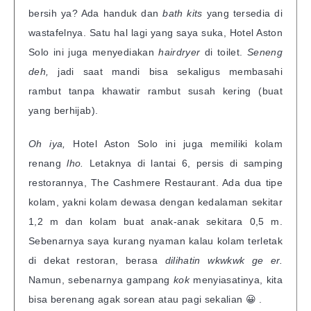
bersih ya? Ada handuk dan
bath kits
yang tersedia di
wastafelnya. Satu hal lagi yang saya suka, Hotel Aston
Solo ini juga menyediakan
hairdryer
di toilet.
Seneng
deh,
jadi saat mandi bisa sekaligus membasahi
rambut tanpa khawatir rambut susah kering (buat
yang berhijab).
Oh iya,
Hotel Aston Solo ini juga memiliki kolam
renang
lho.
Letaknya di lantai 6, persis di samping
restorannya, The Cashmere Restaurant. Ada dua tipe
kolam, yakni kolam dewasa dengan kedalaman sekitar
1,2 m dan kolam buat anak-anak sekitara 0,5 m.
Sebenarnya saya kurang nyaman kalau kolam terletak
di dekat restoran, berasa
dilihatin wkwkwk ge er.
Namun, sebenarnya gampang
kok
menyiasatinya, kita
bisa berenang agak sorean atau pagi sekalian 😀 .