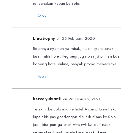
rencanakan kapan ke Solo.
Reply
on 26 Februari, 2020
Lina Sophy
Roomnya nyaman ya mbak, itu sih syarat enak
buat milih hotel. Pegipegi juga bisa jd pilihan buat
booking hotel online, banyak promo menariknya
Reply
on 26 Februari, 2020
herva yulyanti
Terakhir ke Solo aku ke hotel Aston gitu ya? aku
lupa abis pas gondongan disuruh dinas ke Solo
jadi tidur pun ga enak wkwkwk kzl dari naek
pesawat jadi naik kereta karena sakit kena