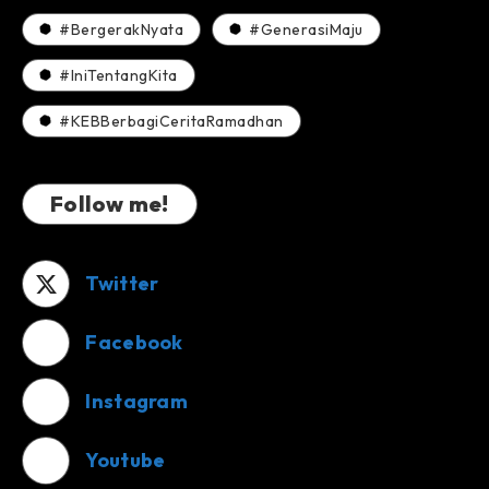
#BergerakNyata
#GenerasiMaju
#IniTentangKita
#KEBBerbagiCeritaRamadhan
Follow me!
Twitter
Facebook
Instagram
Youtube