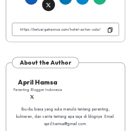
Share
on
on
on
on
on
Facebook
Linkedin
Telegram
WhatsApp
Twitter
About the Author
April Hamsa
Parenting Blogger Indonesia
Follow
Follow
Website
me
me
Ibu-ibu biasa yang suka menulis tentang parenting,
on
kulineran, dan cerita tentang apa saja di blognya. Email:
on
Twitter
april.hamsa@gmail.com.
Facebook