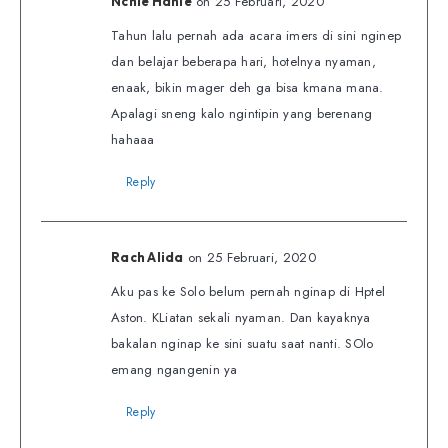
on 25 Februari, 2020
Nchie Hanie
Tahun lalu pernah ada acara imers di sini nginep
dan belajar beberapa hari, hotelnya nyaman,
enaak, bikin mager deh ga bisa kmana mana.
Apalagi sneng kalo ngintipin yang berenang
hahaaa
Reply
on 25 Februari, 2020
Rach Alida
Aku pas ke Solo belum pernah nginap di Hptel
Aston. KLiatan sekali nyaman. Dan kayaknya
bakalan nginap ke sini suatu saat nanti. SOlo
emang ngangenin ya
Reply