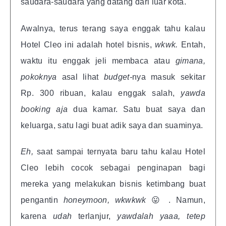
saudara-saudara yang datang dari luar kota.
Awalnya, terus terang saya enggak tahu kalau
Hotel Cleo ini adalah hotel bisnis,
wkwk.
Entah,
waktu itu enggak jeli membaca atau
gimana,
pokoknya
asal lihat
budget-
nya masuk sekitar
Rp. 300 ribuan, kalau enggak salah,
yawda
booking aja
dua kamar. Satu buat saya dan
keluarga, satu lagi buat adik saya dan suaminya.
Eh,
saat sampai ternyata baru tahu kalau Hotel
Cleo lebih cocok sebagai penginapan bagi
mereka yang melakukan bisnis ketimbang buat
pengantin
honeymoon, wkwkwk
😛 . Namun,
karena
udah
terlanjur,
yawdalah yaaa, tetep