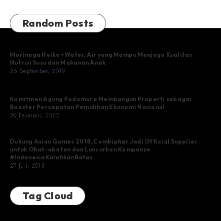
Random Posts
Morinaga Heiko+ Water, Air yang Mampu Menjaga Kualitas
Nutrisi Susu dan Makanan Anak
26 September, 2019
Komitmen Agung Podomoro Membangun Properti sebagai
Booster Percepatan Pemulihan Ekonomi Nasional
20 Februari, 2022
Dukung Asian Games 2018, Combiphar Jadi Official Supplier
untuk Obat-obatan dan Luncurkan Kampanye
#IndonesiaKalahkanBatas
27 Juli, 2018
Tag Cloud