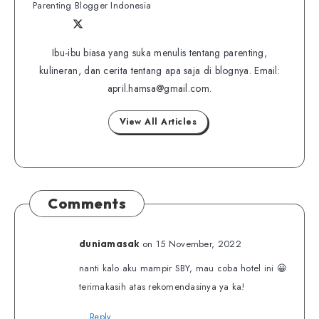
Parenting Blogger Indonesia
Follow
Follow
Website
me
me
Ibu-ibu biasa yang suka menulis tentang parenting,
on
kulineran, dan cerita tentang apa saja di blognya. Email:
on
Twitter
april.hamsa@gmail.com.
Facebook
View All Articles
Comments
on 15 November, 2022
duniamasak
nanti kalo aku mampir SBY, mau coba hotel ini 😀
terimakasih atas rekomendasinya ya ka!
Reply