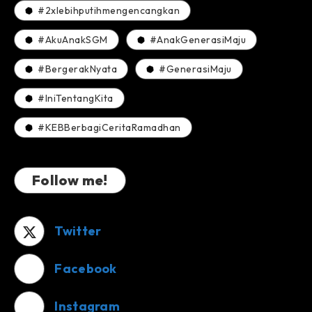
#2xlebihputihmengencangkan
#AkuAnakSGM
#AnakGenerasiMaju
#BergerakNyata
#GenerasiMaju
#IniTentangKita
#KEBBerbagiCeritaRamadhan
Follow me!
Twitter
Facebook
Instagram