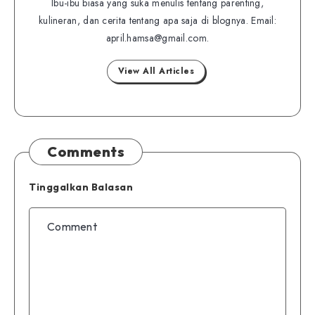
Ibu-ibu biasa yang suka menulis tentang parenting,
on
on
kulineran, dan cerita tentang apa saja di blognya. Email:
Twitter
Facebook
april.hamsa@gmail.com.
View All Articles
Comments
Tinggalkan Balasan