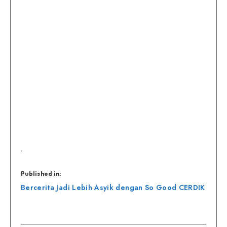
Published in:
Navigasi
Bercerita Jadi Lebih Asyik dengan So Good CERDIK
pos