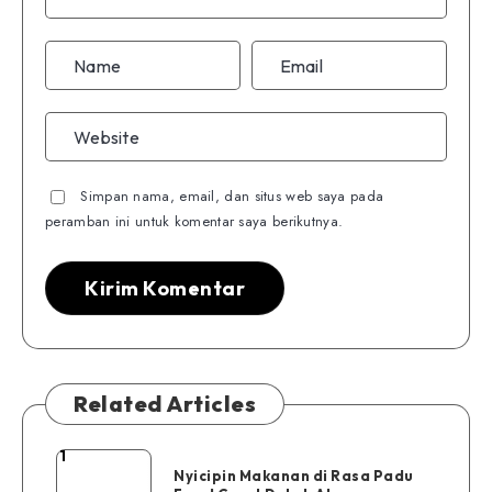
Simpan nama, email, dan situs web saya pada
peramban ini untuk komentar saya berikutnya.
Related Articles
1
Nyicipin
Nyicipin Makanan di Rasa Padu
Makanan