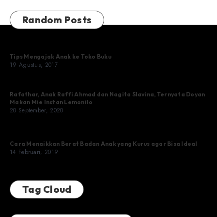
Random Posts
Tips Mengajak Anak ke Toko Buku
19 Agustus, 2017
Rafathar, Anak Raffi Ahmad dan Nagita Slavina, Ternyata Doyan
Makan Mie Instan Lemonilo
20 September, 2020
Cara Menaikkan Berat Badan Anak yang Kurus agar Bisa Ideal
14 Februari, 2019
Tag Cloud