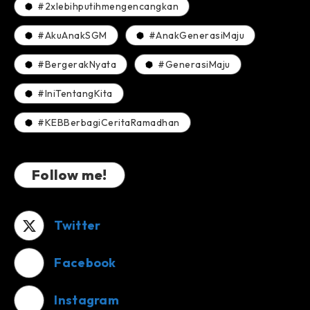
#2xlebihputihmengencangkan
#AkuAnakSGM
#AnakGenerasiMaju
#BergerakNyata
#GenerasiMaju
#IniTentangKita
#KEBBerbagiCeritaRamadhan
Follow me!
Twitter
Facebook
Instagram