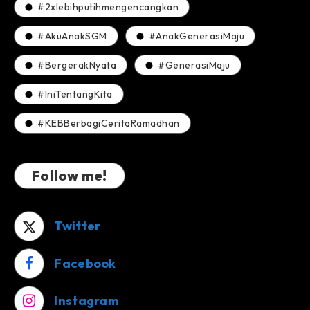
#2xlebihputihmengencangkan
#AkuAnakSGM
#AnakGenerasiMaju
#BergerakNyata
#GenerasiMaju
#IniTentangKita
#KEBBerbagiCeritaRamadhan
Follow me!
Twitter
Facebook
Instagram