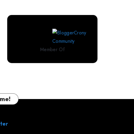
Perlengkapan
Tidur
Premium
dari
IndoLinen
Member Of
 me!
ter