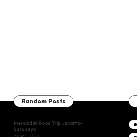
Random Posts
Mendadak Road Trip Jakarta-
Surabaya
23 April, 2023