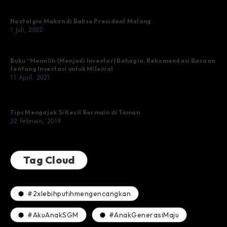
Nostalgia Makan di Bakso President Malang
1 Juli, 2022
Buku “Memilih (Menjadi Investor) Bahagia, Rekomendasi Bacaan
tentang Investasi untuk Milenial
11 April, 2021
Tips Mengajak Si Kecil Bermain di Taman
22 Februari, 2019
Tag Cloud
#2xlebihputihmengencangkan
#AkuAnakSGM
#AnakGenerasiMaju