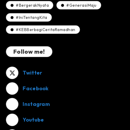
#BergerakNyata
#GenerasiMaju
#IniTentangKita
#KEBBerbagiCeritaRamadhan
Follow me!
Twitter
Facebook
Instagram
Youtube