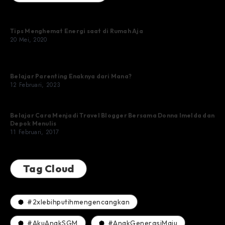
Tips Menghemat Energi saat di Rumah Aja
20 Mei, 2020
Belajar Parenting Enaknya dari Mana?
12 Februari, 2023
Belajar Cara Menjadi Travel Blogger Bersama Donna Imelda dan
Depok Menulis
11 Februari, 2017
Tag Cloud
#2xlebihputihmengencangkan
#AkuAnakSGM
#AnakGenerasiMaju