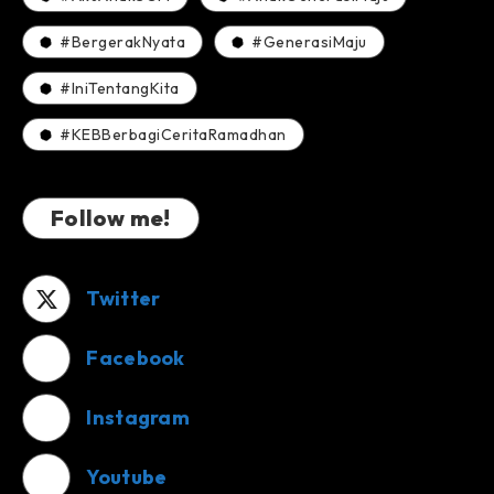
#BergerakNyata
#GenerasiMaju
#IniTentangKita
#KEBBerbagiCeritaRamadhan
Follow me!
Twitter
Facebook
Instagram
Youtube