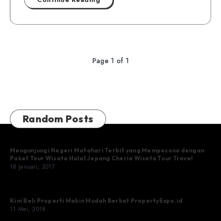
Page 1 of 1
Random Posts
Mengunjungi Negeri Matahari Terbit yang Mempesona dengan
Paket Tour Wisata Halal Jepang Cheria Wisata Tour Travel
18 Januari, 2017
Kini Beli Properti Makin Mudah Berkat PropertyExpo.id
11 Mei, 2018