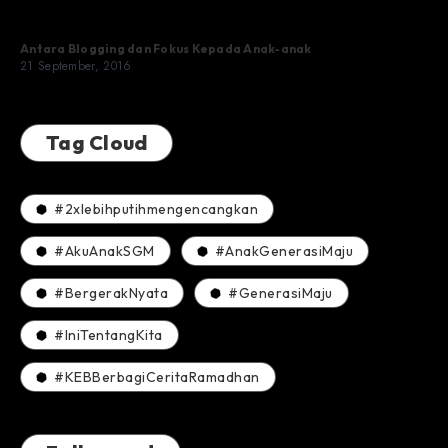
Antara Blogging dan Fokus Kepada Anak-anak
21 September, 2016
Tag Cloud
#2xlebihputihmengencangkan
#AkuAnakSGM
#AnakGenerasiMaju
#BergerakNyata
#GenerasiMaju
#IniTentangKita
#KEBBerbagiCeritaRamadhan