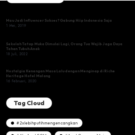
Mau Jadi Influencer Sukses? Gabung Hiip Indonesia Saja
1 Mei, 2019
Sekolah Tatap Muka Dimulai Lagi, Orang Tua Wajib Jaga Daya
Tahan Tubuh Anak
18 Juli, 2022
Nostalgia Kenangan Masa Lalu dengan Menginap di Riche
Heritage Hotel Malang
16 Februari, 2020
Tag Cloud
#2xlebihputihmengencangkan