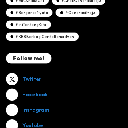
#AkuAnakSGM
#AnakGenerasiMaju
#BergerakNyata
#GenerasiMaju
#IniTentangKita
#KEBBerbagiCeritaRamadhan
Follow me!
Twitter
Facebook
Instagram
Youtube