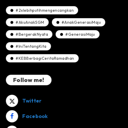
#2xlebihputihmengencangkan
#AkuAnakSGM
#AnakGenerasiMaju
#BergerakNyata
#GenerasiMaju
#IniTentangKita
#KEBBerbagiCeritaRamadhan
Follow me!
Twitter
Facebook