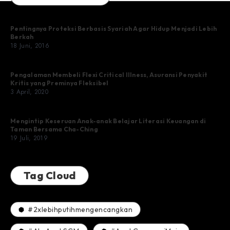
Pentingnya Proteksi Berbasis Syariah Agar Hidup Menjadi Lebih
Berkah
18 Juni, 2016
Pengalaman Membeli Flexi Critical Illness, Asuransi Penyakit
Kritis yang Preminya Fleksibel
3 April, 2020
Mengintip Keseruan Anak-anak Belajar Literasi Keuangan di
Taman Bersama Cha-Ching
19 Juli, 2019
Tag Cloud
#2xlebihputihmengencangkan