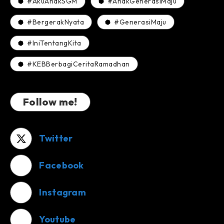
#AkuAnakSGM
#AnakGenerasiMaju
#BergerakNyata
#GenerasiMaju
#IniTentangKita
#KEBBerbagiCeritaRamadhan
Follow me!
Twitter
Facebook
Instagram
Youtube