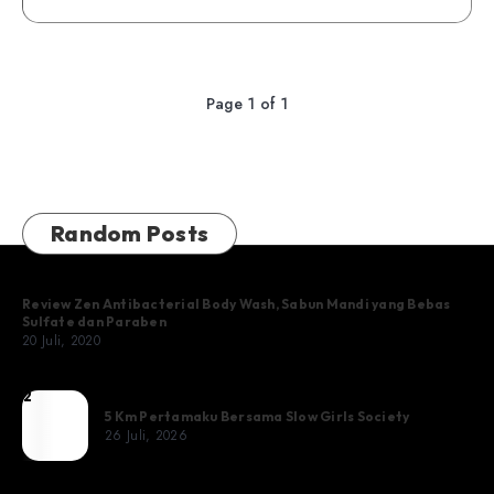
Page 1 of 1
Random Posts
Review Zen Antibacterial Body Wash, Sabun Mandi yang Bebas
Sulfate dan Paraben
20 Juli, 2020
2
5
5 Km Pertamaku Bersama Slow Girls Society
Km
26 Juli, 2026
Pertamaku
Bersama