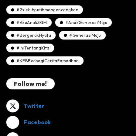
#2xlebihputihmengencangkan
#AkuAnakSGM
#AnakGenerasiMaju
#BergerakNyata
#GenerasiMaju
#IniTentangKita
#KEBBerbagiCeritaRamadhan
Follow me!
Twitter
Facebook