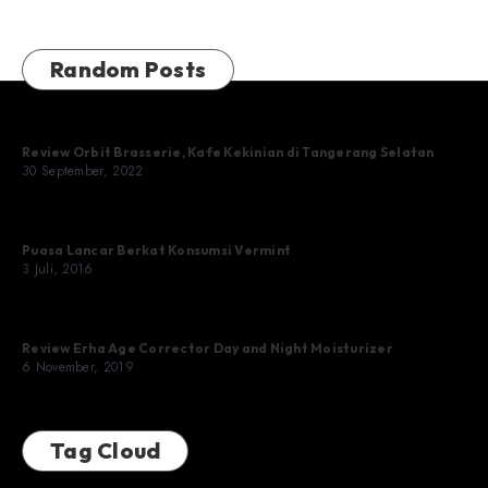
Random Posts
Review Orbit Brasserie, Kafe Kekinian di Tangerang Selatan
30 September, 2022
Puasa Lancar Berkat Konsumsi Vermint
3 Juli, 2016
Review Erha Age Corrector Day and Night Moisturizer
6 November, 2019
Tag Cloud