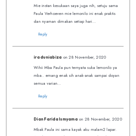
Mie instan kesukaan saya juga nih, setuju sama
Paula Verhoeven mie lemonilo ini enak praktis
dan nyaman dimakan setiap hari…
Reply
on 28 November, 2020
ira duniabiza
Wihii Mba Paula pun ternyata suka lemonilo ya
mba.. emang enak sih anak-anak sampai doyan
semua varian…
Reply
on 28 November, 2020
Dian Farida Ismyama
Mbak Paula ini sama kayak aku malam2 lapar.