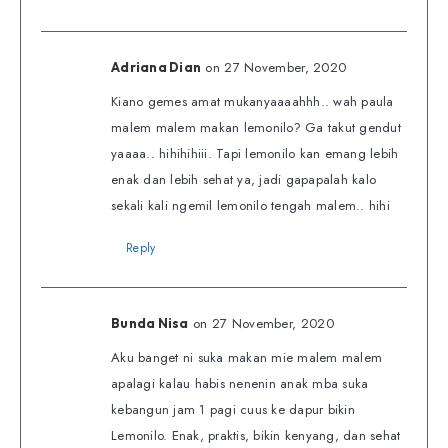
on 27 November, 2020
Adriana Dian
Kiano gemes amat mukanyaaaahhh.. wah paula
malem malem makan lemonilo? Ga takut gendut
yaaaa.. hihihihiii. Tapi lemonilo kan emang lebih
enak dan lebih sehat ya, jadi gapapalah kalo
sekali kali ngemil lemonilo tengah malem.. hihi
Reply
on 27 November, 2020
Bunda Nisa
Aku banget ni suka makan mie malem malem
apalagi kalau habis nenenin anak mba suka
kebangun jam 1 pagi cuus ke dapur bikin
Lemonilo. Enak, praktis, bikin kenyang, dan sehat