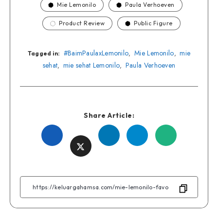
Mie Lemonilo
Paula Verhoeven
Product Review
Public Figure
#BaimPaulaxLemonilo
Mie Lemonilo
mie
,
,
Tagged in:
sehat
mie sehat Lemonilo
Paula Verhoeven
,
,
Share Article:
Share
Share
Share
Share
Share
on
on
on
on
on
Facebook
Linkedin
Telegram
WhatsApp
Twitter