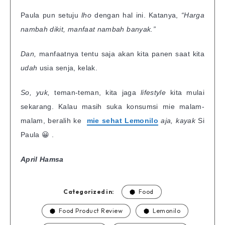
Paula pun setuju
lho
dengan hal ini. Katanya,
“H
arga
nambah dikit, manfaat nambah banyak.”
D
an,
manfaatnya tentu saja akan kita panen saat kita
udah
usia senja, kelak.
So, yuk,
teman-teman, kita jaga
lifestyle
kita mulai
sekarang. Kalau masih suka konsumsi mie malam-
malam, beralih ke
mie sehat Lemonilo
aja, kayak
Si
Paula 😀 .
April Hamsa
Categorized in:
Food
Food Product Review
Lemonilo