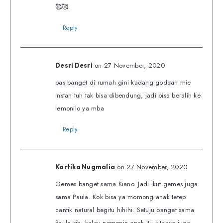
🥰🥰
Reply
on 27 November, 2020
Desri Desri
pas banget di rumah gini kadang godaan mie
instan tuh tak bisa dibendung, jadi bisa beralih ke
lemonilo ya mba
Reply
on 27 November, 2020
Kartika Nugmalia
Gemes banget sama Kiano. Jadi ikut gemes juga
sama Paula. Kok bisa ya momong anak tetep
cantik natural begitu hihihi. Setuju banget sama
Paula sih, kalau nemenin anak Itu kitanya juga