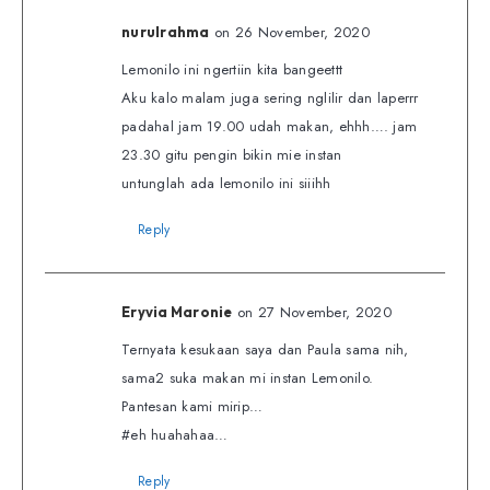
on 26 November, 2020
nurulrahma
Lemonilo ini ngertiin kita bangeettt
Aku kalo malam juga sering nglilir dan laperrr
padahal jam 19.00 udah makan, ehhh…. jam
23.30 gitu pengin bikin mie instan
untunglah ada lemonilo ini siiihh
Reply
on 27 November, 2020
Eryvia Maronie
Ternyata kesukaan saya dan Paula sama nih,
sama2 suka makan mi instan Lemonilo.
Pantesan kami mirip…
#eh huahahaa…
Reply