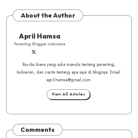
About the Author
April Hamsa
Parenting Blogger Indonesia
Follow
Follow
Website
me
me
Ibu-ibu biasa yang suka menulis tentang parenting,
on
kulineran, dan cerita tentang apa saja di blognya. Email:
on
Twitter
april.hamsa@gmail.com.
Facebook
View All Articles
Comments