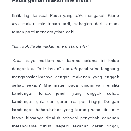
Paula gemar makan mie instan
Balik lagi ke soal Paula yang
abis
mengasuh Kiano
trus
makan mie instan tadi, sebagian dari teman-
teman pasti mengernyitkan dahi.
“
Iiih, kok Paula makan mie instan, sih?”
Yaaa,
saya maklum
sih,
karena selama ini kalau
dengar kata “mie instan” kita
tuh
pasti
udah
langsung
mengasosiasikannya dengan makanan yang enggak
sehat,
yekan
? Mie instan pada umumnya memiliki
kandungan lemak jenuh yang enggak sehat,
kandungan gula dan garamnya pun tinggi. Dengan
kandungan bahan-bahan yang kurang sehat itu, mie
instan biasanya dituduh sebagai penyebab ganguan
metabolisme tubuh, seperti tekanan darah tinggi,