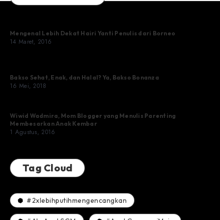
Mengenal Lebih Dekat Hairi Yanti Penulis dari Borneo
14 Maret, 2016
Bakso Sehat, Enak, dan Halal? Ya, Bakso Bonanza
16 Mei, 2018
Wiwid Wadmira, Mom Blogger yang Menulis Parenting
Membesarkan Anak Kembar
1 Agustus, 2016
Tag Cloud
#2xlebihputihmengencangkan