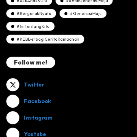
#AkuAnakSGM
#AnakGenerasiMaju
#BergerakNyata
#GenerasiMaju
#IniTentangKita
#KEBBerbagiCeritaRamadhan
Follow me!
Twitter
Facebook
Instagram
Youtube