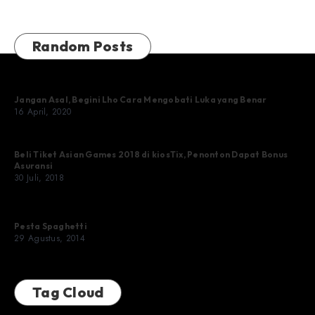
Random Posts
Jangan Asal, Begini Lho Cara Mengobati Luka yang Benar
16 April, 2020
Beli Tiket Asian Games 2018 di kiosTix, Penonton Dapat Bonus
Asuransi
30 Juli, 2018
Pesta Spaghetti
29 Agustus, 2014
Tag Cloud