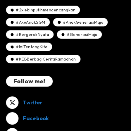
#2xlebihputihmengencangkan
#AkuAnakSGM
#AnakGenerasiMaju
#BergerakNyata
#GenerasiMaju
#IniTentangKita
#KEBBerbagiCeritaRamadhan
Follow me!
Twitter
Facebook