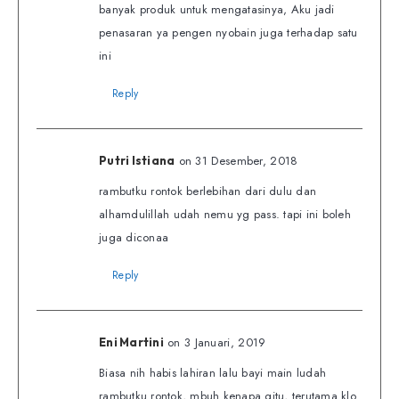
banyak produk untuk mengatasinya, Aku jadi
penasaran ya pengen nyobain juga terhadap satu
ini
Reply
on 31 Desember, 2018
Putri Istiana
rambutku rontok berlebihan dari dulu dan
alhamdulillah udah nemu yg pass. tapi ini boleh
juga diconaa
Reply
on 3 Januari, 2019
Eni Martini
Biasa nih habis lahiran lalu bayi main ludah
rambutku rontok, mbuh kenapa gitu, terutama klo