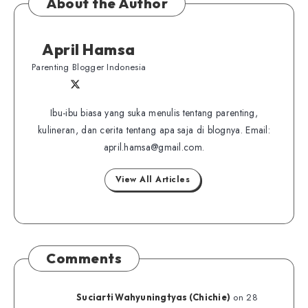
About the Author
April Hamsa
Parenting Blogger Indonesia
Follow
Follow
Website
me
me
Ibu-ibu biasa yang suka menulis tentang parenting,
on
kulineran, dan cerita tentang apa saja di blognya. Email:
on
Twitter
april.hamsa@gmail.com.
Facebook
View All Articles
Comments
on 28
Suciarti Wahyuningtyas (Chichie)