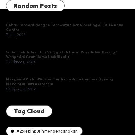
Random Posts
Bebas Jerawat dengan Perawatan Acne Peeling di ERHA Acne
Centre
7 Juli, 2023
Sudah Lebih dari Dua Minggu Tali Pusat Bayi Belum Kering?
Waspadai Granuloma Umbilikalis
19 Oktober, 2020
Mengenal Prita HW, Founder Insan Baca Community yang
Mencintai Dunia Literasi
23 Agustus, 2016
Tag Cloud
#2xlebihputihmengencangkan