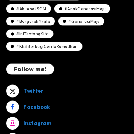
#AkuAnakSGM
#AnakGenerasiMaju
#BergerakNyata
#GenerasiMaju
#IniTentangKita
#KEBBerbagiCeritaRamadhan
Follow me!
Twitter
Facebook
Instagram