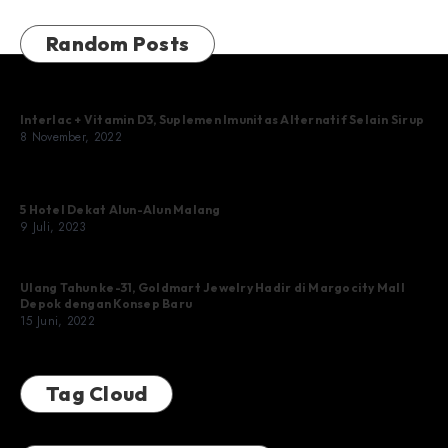
Random Posts
Interlac + Vitamin D3, Suplemen Imunitas Alternatif Selain Sirup
8 November, 2022
5 Hotel Dekat Alun-Alun Malang
9 Juli, 2023
Ulang Tahun ke-31, Goldmart Jewelry Hadir di Margocity Mall
Depok dengan Konsep Baru
15 Juni, 2022
Tag Cloud