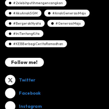
#2xlebihputihmengencangkan
#AkuAnakSGM
#AnakGenerasiMaju
#BergerakNyata
#GenerasiMaju
#IniTentangKita
#KEBBerbagiCeritaRamadhan
Follow me!
Twitter
Facebook
Instagram