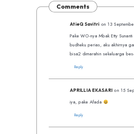
Comments
on 13 Septembe
AtieQ Savitri
Pake WO-nya Mbak Etty Sunanti
budheku perias, aku akhirnya g
bisa2 dimarahin sekeluarga besa
Reply
on 15 Se
APRILLIA EKASARI
iya, pake Afada
Reply