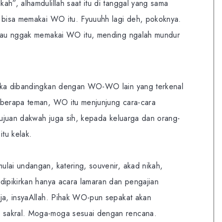
ah”, alhamdulillah saat itu di tanggal yang sama
h bisa memakai WO itu. Fyuuuhh lagi deh, pokoknya.
alau nggak memakai WO itu, mending ngalah mundur
jika dibandingkan dengan WO-WO lain yang terkenal
eberapa teman, WO itu menjunjung cara-cara
 tujuan dakwah juga sih, kepada keluarga dan orang-
itu kelak.
lai undangan, katering, souvenir, akad nikah,
dipikirkan hanya acara lamaran dan pengajian
aja, insyaAllah. Pihak WO-pun sepakat akan
 sakral. Moga-moga sesuai dengan rencana.