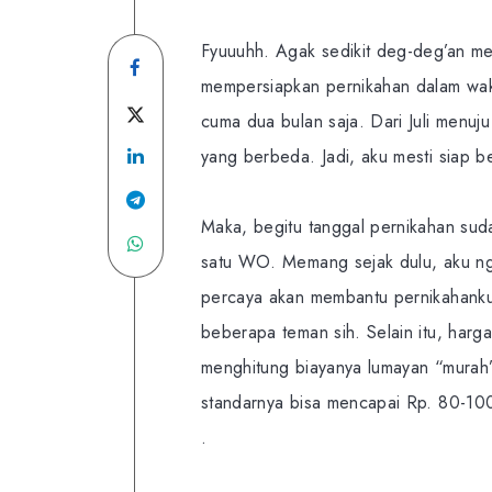
Fyuuuhh. Agak sedikit deg-deg’an mem
Share
mempersiapkan pernikahan dalam wak
on
Share
cuma dua bulan saja. Dari Juli menuju
Facebook
Share
on
yang berbeda. Jadi, aku mesti siap ber
on
Twitter
Share
Maka, begitu tanggal pernikahan suda
Linkedin
Share
on
satu WO. Memang sejak dulu, aku ng
on
Telegram
percaya akan membantu pernikahanku 
WhatsApp
beberapa teman sih. Selain itu, har
menghitung biayanya lumayan “murah”
standarnya bisa mencapai Rp. 80-10
.