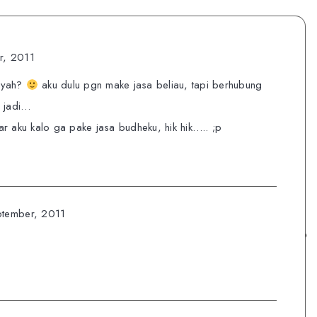
r, 2011
 yah?
aku dulu pgn make jasa beliau, tapi berhubung
a jadi…
r aku kalo ga pake jasa budheku, hik hik….. ;p
ptember, 2011