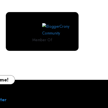
Perlengkapan
Tidur
Premium
dari
IndoLinen
Member Of
 me!
ter