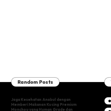
Random Posts
Jaga Kesehatan Anabul dengan
Memberi Makanan Kucing Premium
Monchou yang Human Grade dan