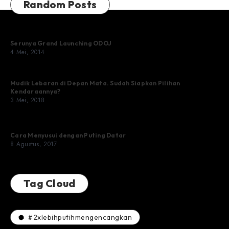
Random Posts
Serunya Grand Launching ODOJ
4 Mei, 2014
Mudik Lebaran di Depan Mata. Sudah Siapkan Pilihan
Kendaraannya?
3 Mei, 2018
Cara Menyusui dengan Puting Datar
8 Agustus, 2017
Tag Cloud
#2xlebihputihmengencangkan