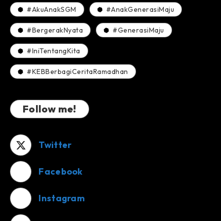
#AkuAnakSGM
#AnakGenerasiMaju
#BergerakNyata
#GenerasiMaju
#IniTentangKita
#KEBBerbagiCeritaRamadhan
Follow me!
Twitter
Facebook
Instagram