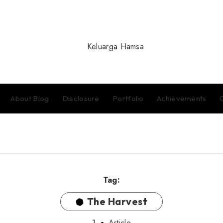
About Blog
Disclosure
Portfolio
Achievements
Tag:
The Harvest
1
Article