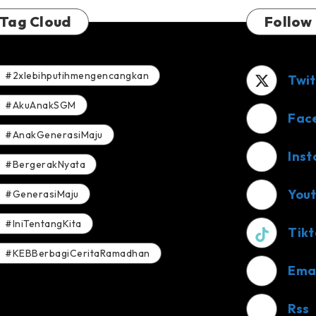
Tag Cloud
Follow
#2xlebihputihmengencangkan
Twit
#AkuAnakSGM
Fac
#AnakGenerasiMaju
Ins
#BergerakNyata
You
#GenerasiMaju
#IniTentangKita
Tikt
#KEBBerbagiCeritaRamadhan
Ema
Rss