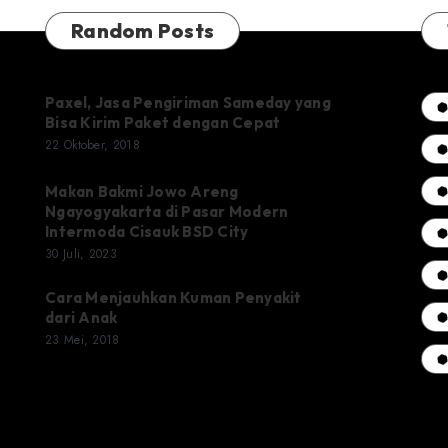
Random Posts
Paxel, Jasa Pengiriman Sameday yang
Bisa Kirim Paket dengan Cepat
22 Oktober, 2018
Makan Bakmi Jowo Areng
Ngayogyakarta di Pasar Modern
Intermoda Cisauk BSD City
30 Juli, 2023
Cara Menjauhkan Kuman Penyakit
dari Anak
23 Mei, 2018