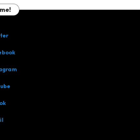
 me!
ter
ebook
tagram
tube
ok
il