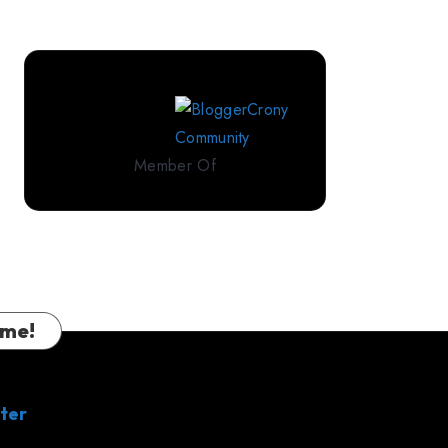
Perlengkapan
Tidur
Premium
dari
IndoLinen
Member Of
 me!
ter