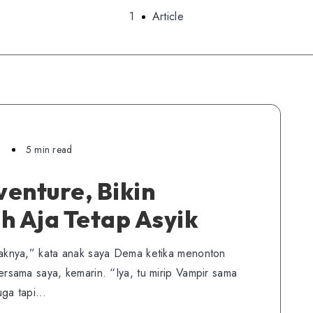
1
Article
1
5 min read
enture, Bikin
h Aja Tetap Asyik
knya,” kata anak saya Dema ketika menonton
sama saya, kemarin. “Iya, tu mirip Vampir sama
uga tapi…