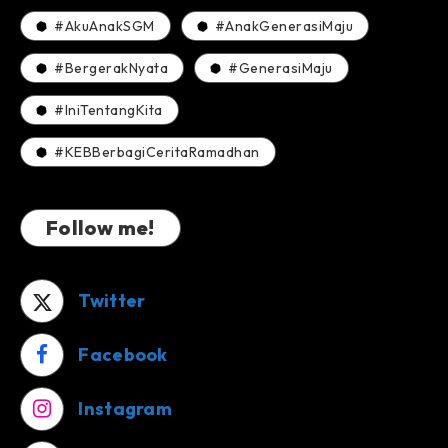
#AkuAnakSGM
#AnakGenerasiMaju
#BergerakNyata
#GenerasiMaju
#IniTentangKita
#KEBBerbagiCeritaRamadhan
Follow me!
Twitter
Facebook
Instagram