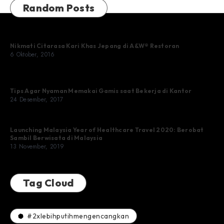
Random Posts
Nikmati Citarasa Kari Khas Jepang di A&W® Restoran
6 Oktober, 2016
Tips Agar Nyaman Memakai Gamis saat Bekerja di Kantor
24 Desember, 2017
Launching Malaysia Year of Healthcare Travel 2020: Berobat
Sambil Berwisata di Malaysia
13 November, 2019
Tag Cloud
#2xlebihputihmengencangkan